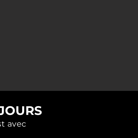
ÉJOURS
st avec