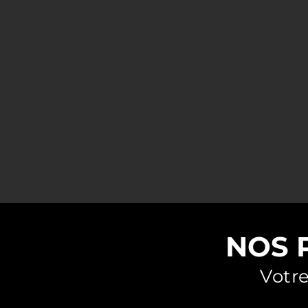
Voyage de pêche 
Paradise Flyfishin : séjour voya
NOS 
Votre