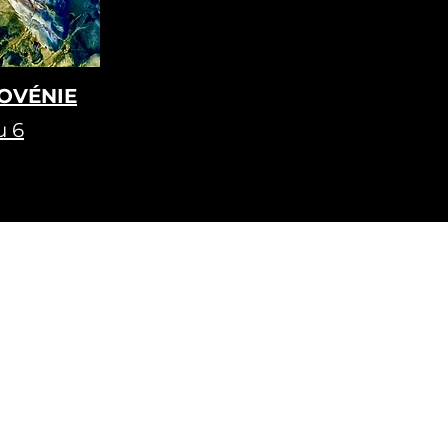
OVÉNIE
u 6
Termes et conditions
Politique de confidentialité
Politique de cookies
Plan de site
Mentions légales