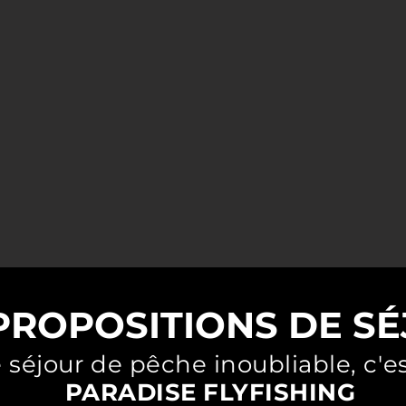
en Bosnie depuis L'ain (01) | Paradise Flyfishing
ge de pêche en Bosnie, Croatie, Slovénie. Paradis du pêcheur à la mouche. Ombre, truite, huchon... Des rivières magiques et pures
PROPOSITIONS DE S
 séjour de pêche inoubliable, c'e
PARADISE FLYFISHING