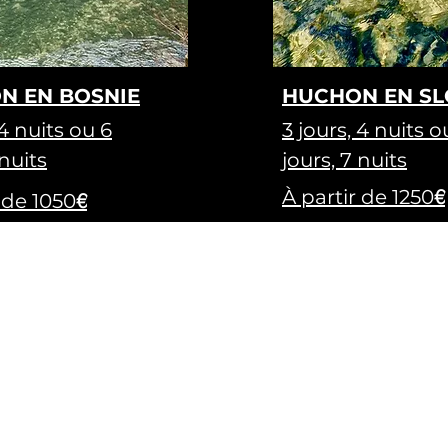
N EN BOSNIE
HUCHON EN SL
 4 nuits ou
6
3 jours, 4 nuits o
 nuits
jours, 7 nuits
€
À partir de 1250
€
 de 1050
ng.com
Liens utiles
>
France Diplomatie
om
>
Santé et Vaccination
>
Contactez-nous