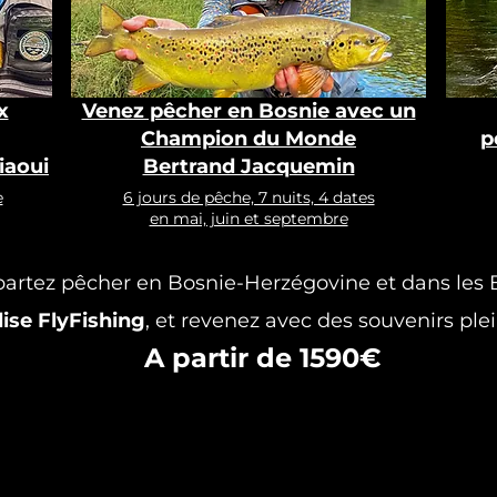
x
Venez pêcher en Bosnie avec un
Champion du Monde
p
iaoui
Bertrand Jacquemin
e
6 jours de pêche, 7 nuits, 4 dates
en mai, juin et septembre
partez pêcher en Bosnie-Herzégovine et dans les
ise FlyFishing
, et revenez avec des souvenirs plein
A partir de 1590€