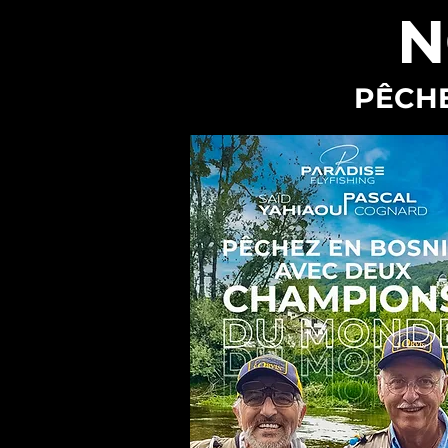
N
PÊCH