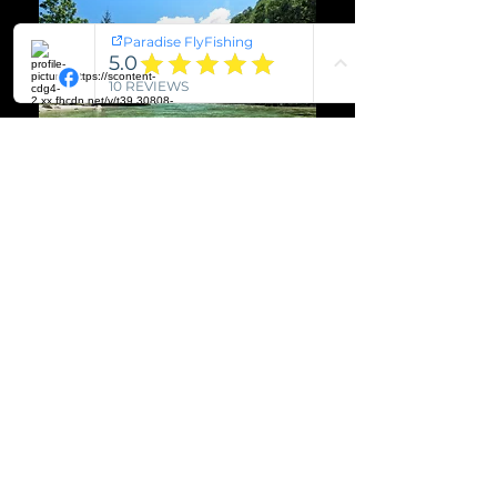
L'UNEC
La rivière Unec, perle de Slovénie, séduit les
pêcheurs à la mouche par ses eaux limpides et
ses courants harmonieux. Ce joyau abrite
truites farios, arcs-en-ciel et ombres, dans un
cadre paisible et préservé. Parfaite pour la
sèche, la nymphe ou le streamer, elle promet
une expérience de pêche aussi technique que
mémorable, au cœur de la nature slovène.