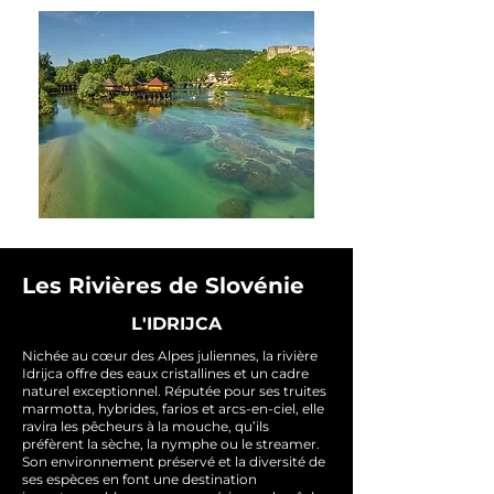
Les Rivières de Slovénie
L'IDRIJCA
Nichée au cœur des Alpes juliennes, la rivière
Idrijca offre des eaux cristallines et un cadre
naturel exceptionnel. Réputée pour ses truites
marmotta, hybrides, farios et arcs-en-ciel, elle
ravira les pêcheurs à la mouche, qu’ils
préfèrent la sèche, la nymphe ou le streamer.
Son environnement préservé et la diversité de
ses espèces en font une destination