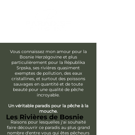
Contactez-nous
Vous connaissez mon amour pour la
Bosnie Herzégovine et plus
particulièrement pour la Républika
Srpska, ses rivières quasiment
exemptes de pollution, des eaux
cristallines, et surtout des poissons
sauvages en quantité et de toute
beauté pour une qualité de pêche
incroyable.
Un véritable paradis pour la pêche à la
mouche.
Les Rivières de Bosnie
Raisons pour lesquelles j'ai souhaité
faire découvrir ce paradis au plus grand
nombre d'entre vous qui êtes pêcheurs