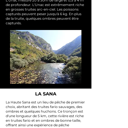
L'Unac mesure 20 à 30m de large et 0,5 à 4 m
de profondeur. L'Unac est extrêmement riche
en grosses truites arc-en-ciel. Les poissons
capturés peuvent peser jusqu'à 6 kg. En plus
de la truite, quelques ombres peuvent être
capturés.
LA SANA
La Haute Sana est un lieu de pêche de premier
choix, abritant des truites fario sauvages, des
ombres et quelques huchons. Ce tronçon est
d'une longueur de 5 km, cette rivière est riche
en truites fario et en ombres de bonne taille,
offrant ainsi une expérience de pêche