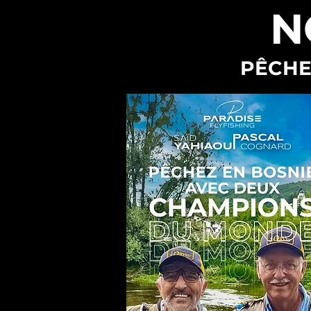
N
PÊCHE