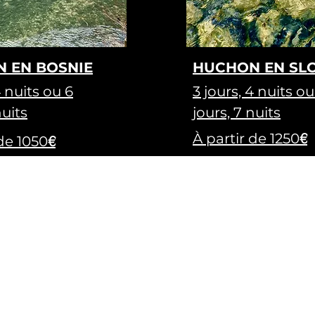
 EN BOSNIE
HUCHON EN SL
4 nuits ou
6
3 jours, 4 nuits ou
nuits
jours, 7 nuits
€
À partir de 1250
€
 de 1050
ng.com
Liens utiles
>
France Diplomatie
om
>
Santé et Vaccination
>
Contactez-nous