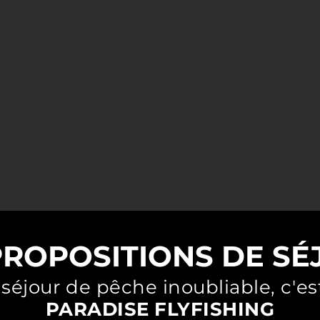
en Bosnie depuis L'ain (01) | Paradise Flyfishing
ge de pêche en Bosnie, Croatie, Slovénie. Paradis du pêcheur à la mouche. Ombre, truite, huchon... Des rivières magiques et pures
PROPOSITIONS DE SÉ
 séjour de pêche inoubliable, c'es
PARADISE FLYFISHING