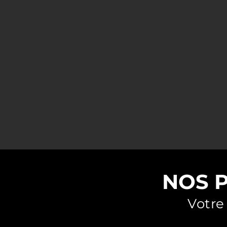
Voyage de pêche 
Paradise Flyfishin : séjour voya
NOS 
Votre