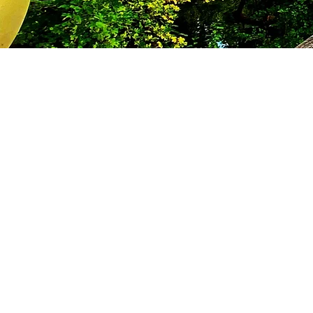
Nos Hébergements pour Votre Séjo
Bienvenue chez Paradise Flyfishing, où chaque moment de votre 
le plus grand soin pour vous offrir une expérience inoubliable.