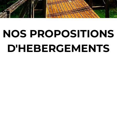
ur de Pêche en Bosnie | Paradise Flyfishing
séjour de pêche en Bosnie est soigneusement conçu pour allier confort et immersion dans la nature. Découvrez nos options d'hébergement, toutes sélectionnées avec
NOS PROPOSITIONS
D'HEBERGEMENTS
DES LOGEME
DE RIVIERE